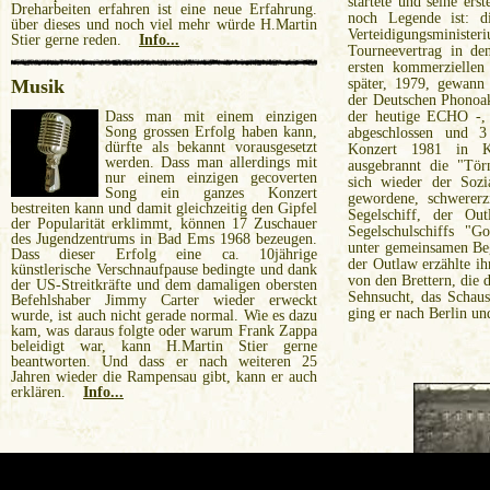
startete und seine ers
Dreharbeiten erfahren ist eine neue Erfahrung.
noch Legende ist: d
über dieses und noch viel mehr würde H.Martin
Verteidigungsministe
Stier gerne reden.
Info...
Tourneevertrag in de
ersten kommerziellen
Musik
später, 1979, gewann
der Deutschen Phonoa
Dass man mit einem einzigen
der heutige ECHO -, 
Song grossen Erfolg haben kann,
abgeschlossen und 
dürfte als bekannt vorausgesetzt
Konzert 1981 in Kö
werden. Dass man allerdings mit
ausgebrannt die "Tö
nur einem einzigen gecoverten
sich wieder der Sozial
Song ein ganzes Konzert
gewordene, schwererz
bestreiten kann und damit gleichzeitig den Gipfel
Segelschiff, der Ou
der Popularität erklimmt, können 17 Zuschauer
Segelschulschiffs "G
des Jugendzentrums in Bad Ems 1968 bezeugen.
unter gemeinsamen Be
Dass dieser Erfolg eine ca. 10jährige
der Outlaw erzählte i
künstlerische Verschnaufpause bedingte und dank
von den Brettern, die d
der US-Streitkräfte und dem damaligen obersten
Sehnsucht, das Schau
Befehlshaber Jimmy Carter wieder erweckt
ging er nach Berlin u
wurde, ist auch nicht gerade normal. Wie es dazu
kam, was daraus folgte oder warum Frank Zappa
beleidigt war, kann H.Martin Stier gerne
beantworten. Und dass er nach weiteren 25
Jahren wieder die Rampensau gibt, kann er auch
erklären.
Info...