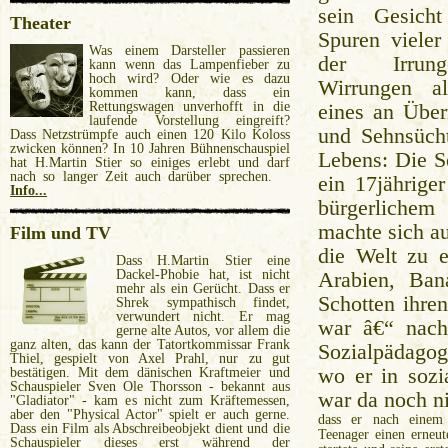
sein Gesicht
Theater
Spuren vieler
Was einem Darsteller passieren
der Irrun
kann wenn das Lampenfieber zu
hoch wird? Oder wie es dazu
Wirrungen a
kommen kann, dass ein
Rettungswagen unverhofft in die
eines an Übe
laufende Vorstellung eingreift?
und Sehnsüch
Dass Netzstrümpfe auch einen 120 Kilo Koloss
zwicken können? In 10 Jahren Bühnenschauspiel
Lebens: Die Se
hat H.Martin Stier so einiges erlebt und darf
nach so langer Zeit auch darüber sprechen.
ein 17jährige
Info...
bürgerlich
machte sich a
Film und TV
die Welt zu e
Dass H.Martin Stier eine
Dackel-Phobie hat, ist nicht
Arabien, Ban
mehr als ein Gerücht. Dass er
Schotten ihre
Shrek sympathisch findet,
verwundert nicht. Er mag
war â€“ nac
gerne alte Autos, vor allem die
ganz alten, das kann der Tatortkommissar Frank
Sozialpädagoge
Thiel, gespielt von Axel Prahl, nur zu gut
wo er in sozi
bestätigen. Mit dem dänischen Kraftmeier und
Schauspieler Sven Ole Thorsson - bekannt aus
war da noch ni
"Gladiator" - kam es nicht zum Kräftemessen,
aber den "Physical Actor" spielt er auch gerne.
dass er nach einem g
Dass ein Film als Abschreibeobjekt dient und die
Teenager einen erneut
Schauspieler dieses erst während der