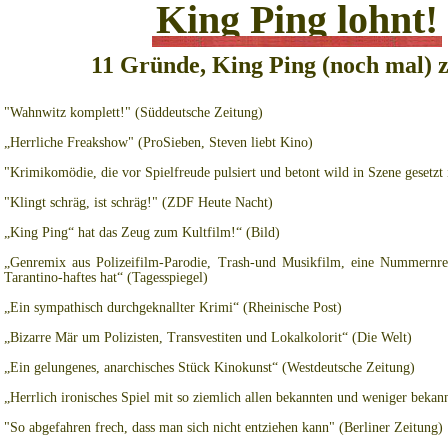
King Ping lohnt!
11 Gründe, King Ping (noch mal) 
"Wahnwitz komplett!" (Süddeutsche Zeitung)
„Herrliche Freakshow" (ProSieben, Steven liebt Kino)
"Krimikomödie, die vor Spielfreude pulsiert und betont wild in Szene gesetzt i
"Klingt schräg, ist schräg!" (ZDF Heute Nacht)
„King Ping“ hat das Zeug zum Kultfilm!“ (Bild)
„Genremix aus Polizeifilm-Parodie, Trash-und Musikfilm, eine Nummernrev
Tarantino-haftes hat“ (Tagesspiegel)
„Ein sympathisch durchgeknallter Krimi“ (Rheinische Post)
„Bizarre Mär um Polizisten, Transvestiten und Lokalkolorit“ (Die Welt)
„Ein gelungenes, anarchisches Stück Kinokunst“ (Westdeutsche Zeitung)
„Herrlich ironisches Spiel mit so ziemlich allen bekannten und weniger beka
"So abgefahren frech, dass man sich nicht entziehen kann" (Berliner Zeitung)