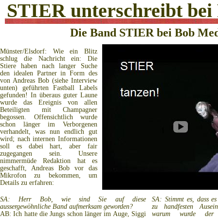
STIER unterschreibt bei 
Die Band STIER bei Bob Me
Münster/Elsdorf: Wie ein Blitz
schlug die Nachricht ein: Die
Stiere haben nach langer Suche
den idealen Partner in Form des
von Andreas Bob (siehe Interview
unten) geführten Fastball Labels
gefunden! In überaus guter Laune
wurde das Ereignis von allen
Beteiligten mit Champagner
begossen. Offensichtlich wurde
schon länger im Verborgenen
verhandelt, was nun endlich gut
wird; nach internen Informationen
soll es dabei hart, aber fair
zugegangen sein. Unsere
nimmermüde Redaktion hat es
geschafft, Andreas Bob vor das
Mikrofon zu bekommen, um
Details zu erfahren:
SA: Herr Bob, wie sind Sie auf diese
SA: Stimmt es, dass e
aussergewöhnliche Band aufmerksam geworden?
zu handfesten Ausei
AB: Ich hatte die Jungs schon länger im Auge, Siggi
warum wurde der 