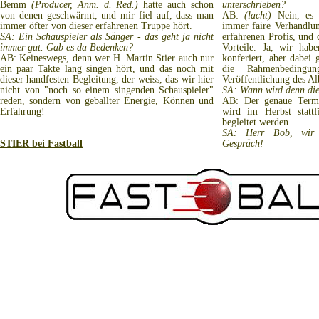
Bemm
(Producer, Anm. d. Red.)
hatte auch schon
unterschrieben?
von denen geschwärmt, und mir fiel auf, dass man
AB:
(lacht)
Nein, es w
immer öfter von dieser erfahrenen Truppe hört.
immer faire Verhandlun
SA: Ein Schauspieler als Sänger - das geht ja nicht
erfahrenen Profis, und d
immer gut. Gab es da Bedenken?
Vorteile. Ja, wir hab
AB: Keineswegs, denn wer H. Martin Stier auch nur
konferiert, aber dabei 
ein paar Takte lang singen hört, und das noch mit
die Rahmenbedingun
dieser handfesten Begleitung, der weiss, das wir hier
Veröffentlichung des A
nicht von "noch so einem singenden Schauspieler"
SA: Wann wird denn die
reden, sondern von geballter Energie, Können und
AB: Der genaue Termin
Erfahrung!
wird im Herbst statt
begleitet werden.
SA: Herr Bob, wir 
STIER bei Fastball
Gespräch!